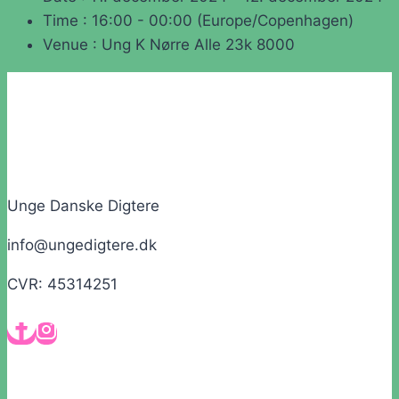
Time :
16:00 - 00:00
(Europe/Copenhagen)
Venue :
Ung K Nørre Alle 23k 8000
Unge Danske Digtere
info@ungedigtere.dk
CVR: 45314251