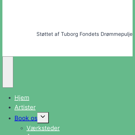
Støttet af Tuborg Fondets Drømmepulje
Hjem
Artister
Skift
Book os
undermenu
Værksteder