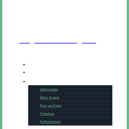
Unge Danske Digtere
Hjem
Artister
Book os
Værksteder
Åben Scene
Pop-up Poesi
Foredrag
Performance