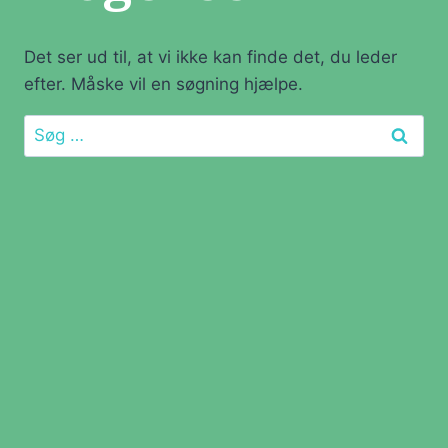
Det ser ud til, at vi ikke kan finde det, du leder
efter. Måske vil en søgning hjælpe.
Søg
efter: