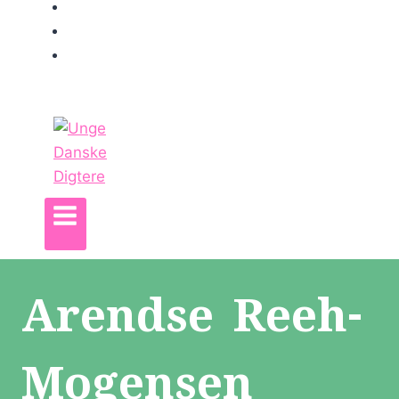
Køb af Bog
Om os
Kontakt
Arendse Reeh-
Mogensen