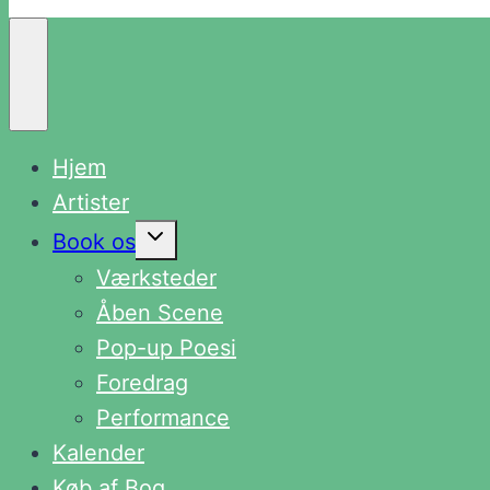
Hjem
Artister
Skift
Book os
undermenu
Værksteder
Åben Scene
Pop-up Poesi
Foredrag
Performance
Kalender
Køb af Bog