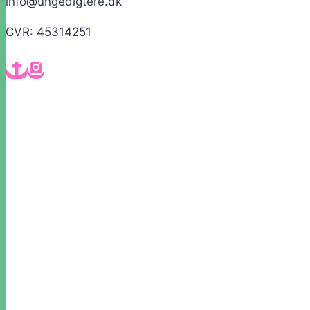
info@ungedigtere.dk
CVR: 45314251