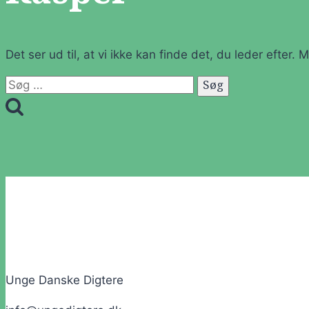
Det ser ud til, at vi ikke kan finde det, du leder efter.
Søg
efter:
Unge Danske Digtere