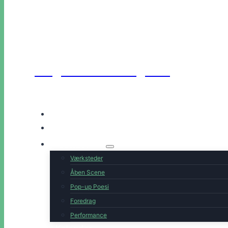
Unge Danske Digtere
Hjem
Artister
Book os
Værksteder
Åben Scene
Pop-up Poesi
Foredrag
Performance