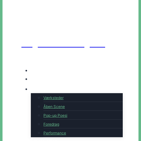
Unge Danske Digtere
Hjem
Artister
Book os
Værksteder
Åben Scene
Pop-up Poesi
Foredrag
Performance