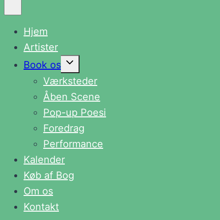
Hjem
Artister
Skift
Book os
undermenu
Værksteder
Åben Scene
Pop-up Poesi
Foredrag
Performance
Kalender
Køb af Bog
Om os
Kontakt