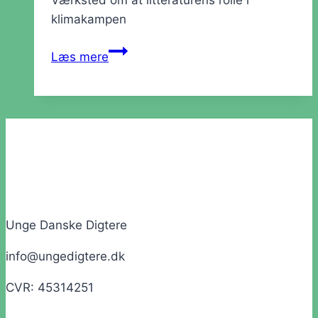
Værksted om at litteraturens rolle i
klimakampen
Værksted:
Læs mere
Klima
Unge Danske Digtere
info@ungedigtere.dk
CVR: 45314251