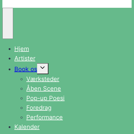
Hjem
Artister
Skift
Book os
undermenu
Værksteder
Åben Scene
Pop-up Poesi
Foredrag
Performance
Kalender