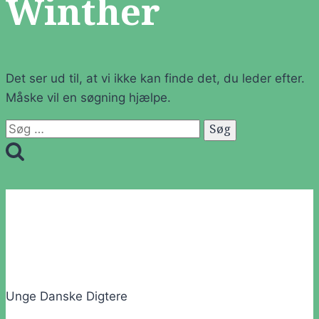
Winther
Det ser ud til, at vi ikke kan finde det, du leder efter.
Måske vil en søgning hjælpe.
Søg
efter:
Unge Danske Digtere