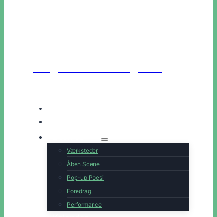
Unge Danske Digtere
Hjem
Artister
Book os
Værksteder
Åben Scene
Pop-up Poesi
Foredrag
Performance