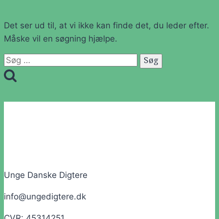
Det ser ud til, at vi ikke kan finde det, du leder efter.
Måske vil en søgning hjælpe.
Søg
efter:
Unge Danske Digtere
info@ungedigtere.dk
CVR: 45314251