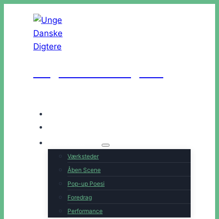
Fortsæt
til
indhold
Unge Danske Digtere
Hjem
Artister
Book os
Værksteder
Åben Scene
Pop-up Poesi
Foredrag
Performance