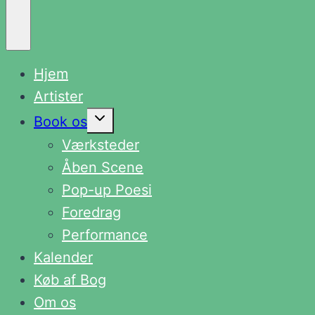
Hjem
Artister
Skift
Book os
undermenu
Værksteder
Åben Scene
Pop-up Poesi
Foredrag
Performance
Kalender
Køb af Bog
Om os