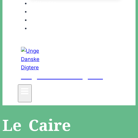
Kalender
Køb af Bog
Om os
Kontakt
Unge Danske Digtere
Le Caire