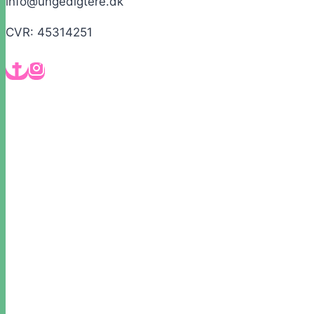
info@ungedigtere.dk
CVR: 45314251