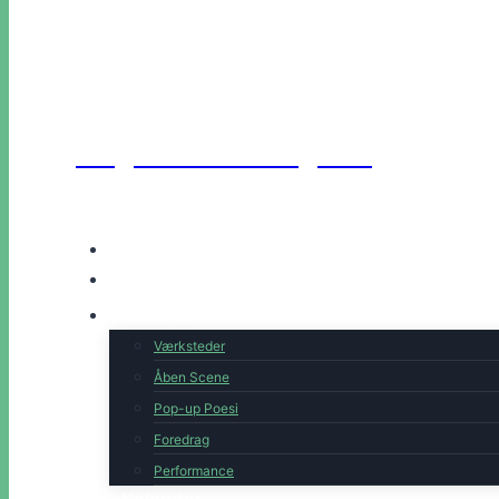
Unge Danske Digtere
Hjem
Artister
Book os
Værksteder
Åben Scene
Pop-up Poesi
Foredrag
Performance