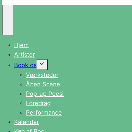
Hjem
Artister
Skift
Book os
undermenu
Værksteder
Åben Scene
Pop-up Poesi
Foredrag
Performance
Kalender
Køb af Bog