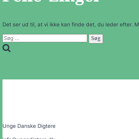
Det ser ud til, at vi ikke kan finde det, du leder efter.
Søg
efter:
Unge Danske Digtere