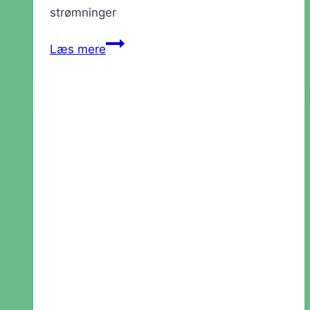
strømninger
Værksted:
Læs mere
Hvad
er
god
poesi?