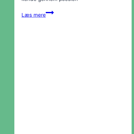
Værksted:
Læs mere
Poetisk
Dagbog