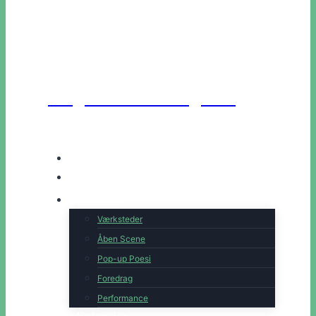
Unge Danske Digtere
Hjem
Artister
Book os
Værksteder
Åben Scene
Pop-up Poesi
Foredrag
Performance