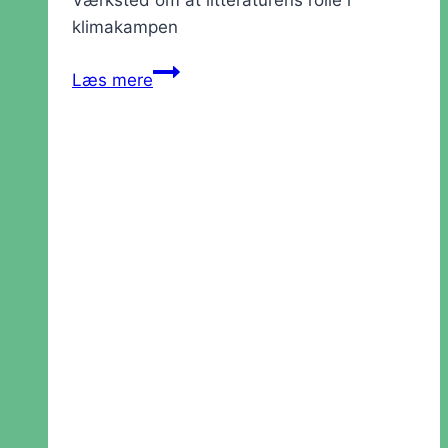
Værksted om at litteraturens rolle i
klimakampen
Værksted:
Læs mere
Klima