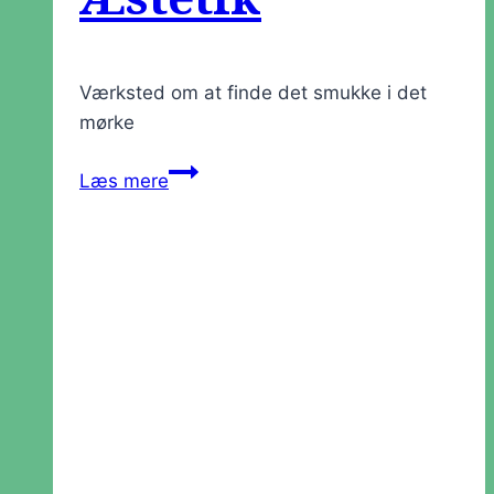
Æstetik
Værksted om at finde det smukke i det
mørke
Værksted:
Læs mere
Grimhedens
Æstetik