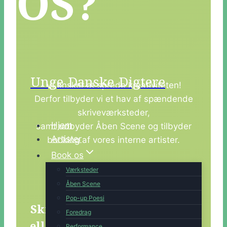
OS?
Unge Danske Digtere
Vi ønsker at sprede kreativiteten!
Derfor tilbyder vi et hav af spændende
skriveværksteder,
Hjem
samt udbyder Åben Scene og tilbyder
Artister
booking af vores interne artister.
Book os
Her kan I se udvalget af vores
Værksteder
koncepter og booke os.
Åben Scene
Pop-up Poesi
Skriv til os her om booking
Foredrag
Performance