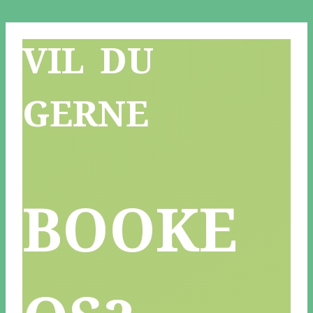
Fortsæt
VIL DU
til
indhold
GERNE
BOOKE