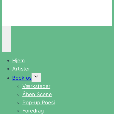
Hjem
Artister
Skift
Book os
undermenu
Værksteder
Åben Scene
Pop-up Poesi
Foredrag