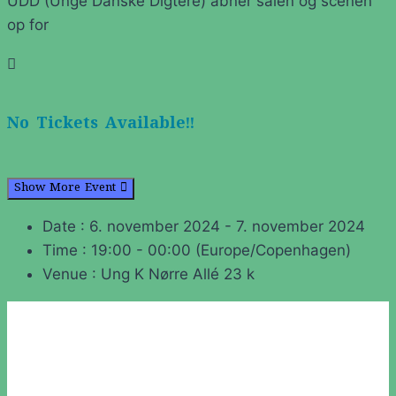
UDD (Unge Danske Digtere) åbner salen og scenen
op for
No Tickets Available!!
Show More Event
Date :
6. november 2024 - 7. november 2024
Time :
19:00 - 00:00
(Europe/Copenhagen)
Venue :
Ung K Nørre Allé 23 k