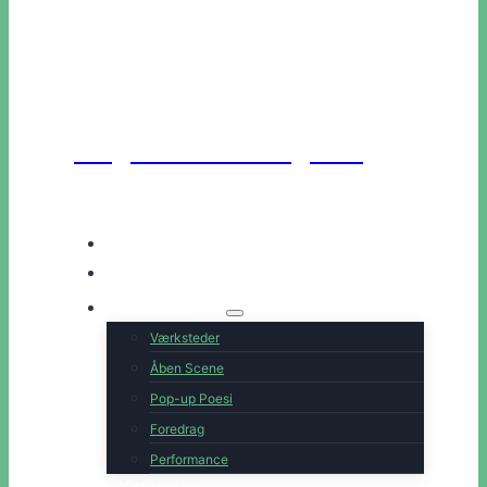
Unge Danske Digtere
Hjem
Artister
Book os
Værksteder
Åben Scene
Pop-up Poesi
Foredrag
Performance