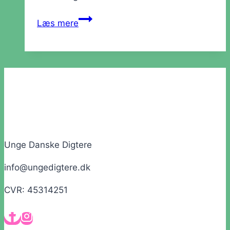
Værksted:
Læs mere
Hvad
er
god
poesi?
Unge Danske Digtere
info@ungedigtere.dk
CVR: 45314251