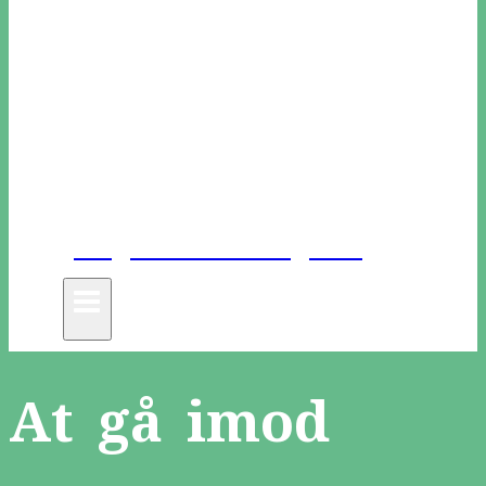
Unge Danske Digtere
At gå imod