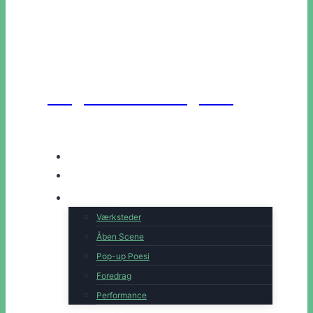
Unge Danske Digtere
Hjem
Artister
Book os
Værksteder
Åben Scene
Pop-up Poesi
Foredrag
Performance