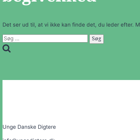
Det ser ud til, at vi ikke kan finde det, du leder efter.
Søg
efter:
Unge Danske Digtere