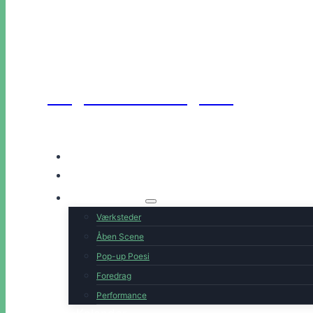
Unge Danske Digtere
Hjem
Artister
Book os
Værksteder
Åben Scene
Pop-up Poesi
Foredrag
Performance