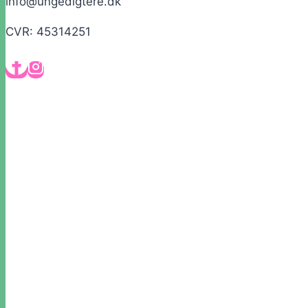
info@ungedigtere.dk
CVR: 45314251