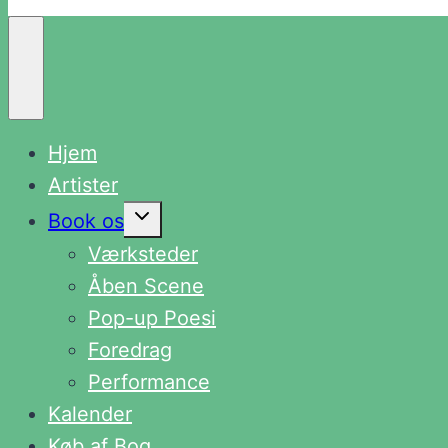
Hjem
Artister
Skift
Book os
undermenu
Værksteder
Åben Scene
Pop-up Poesi
Foredrag
Performance
Kalender
Køb af Bog