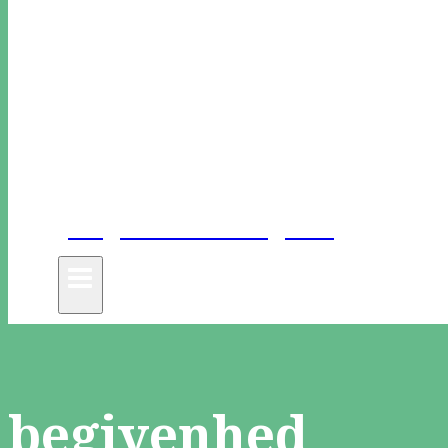
Unge Danske Digtere
begivenhed