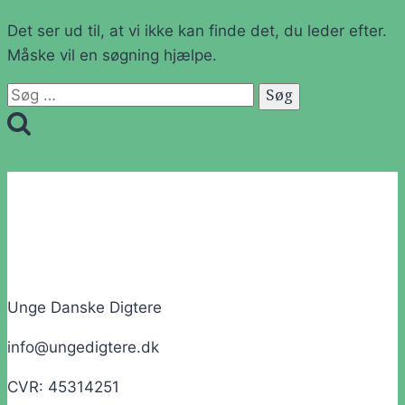
Det ser ud til, at vi ikke kan finde det, du leder efter.
Måske vil en søgning hjælpe.
Søg
efter:
Unge Danske Digtere
info@ungedigtere.dk
CVR: 45314251