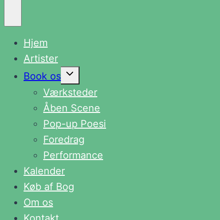
Hjem
Artister
Skift
Book os
undermenu
Værksteder
Åben Scene
Pop-up Poesi
Foredrag
Performance
Kalender
Køb af Bog
Om os
Kontakt