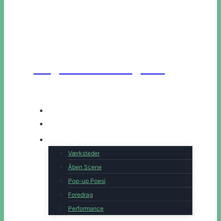
Unge Danske Digtere
Hjem
Artister
Book os
Værksteder
Åben Scene
Pop-up Poesi
Foredrag
Performance