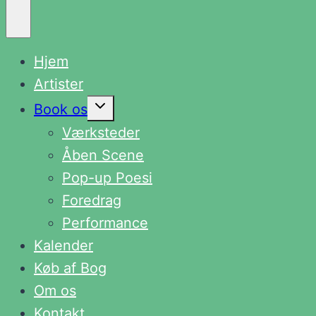
Hjem
Artister
Skift
Book os
undermenu
Værksteder
Åben Scene
Pop-up Poesi
Foredrag
Performance
Kalender
Køb af Bog
Om os
Kontakt