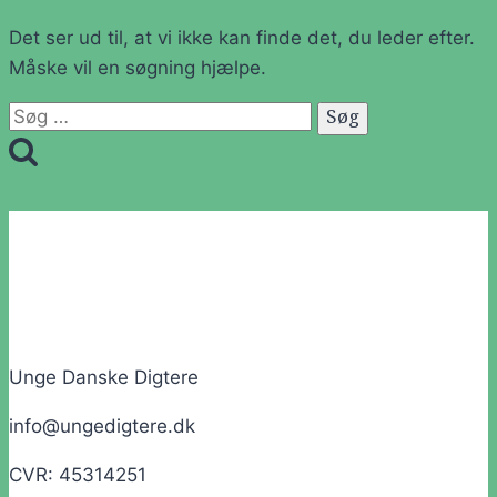
Det ser ud til, at vi ikke kan finde det, du leder efter.
Måske vil en søgning hjælpe.
Søg
efter:
Unge Danske Digtere
info@ungedigtere.dk
CVR: 45314251