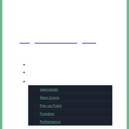
Unge Danske Digtere
Hjem
Artister
Book os
Værksteder
Åben Scene
Pop-up Poesi
Foredrag
Performance