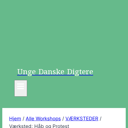
Unge Danske Digtere
Hjem
/
Alle Workshops
/
VÆRKSTEDER
/
Værksted: Håb og Protest