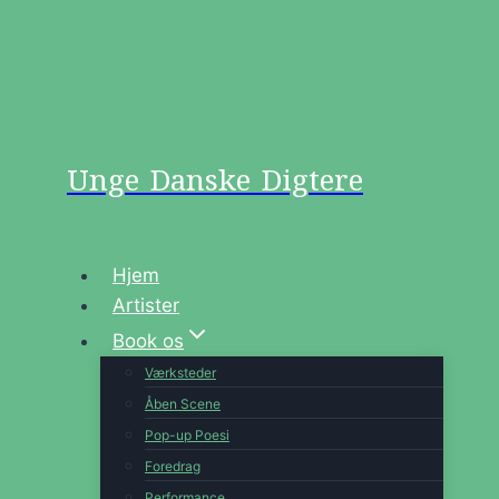
Unge Danske Digtere
Hjem
Artister
Book os
Værksteder
Åben Scene
Pop-up Poesi
Foredrag
Performance