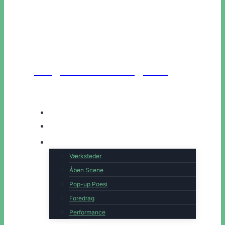
Unge Danske Digtere
Hjem
Artister
Book os
Værksteder
Åben Scene
Pop-up Poesi
Foredrag
Performance