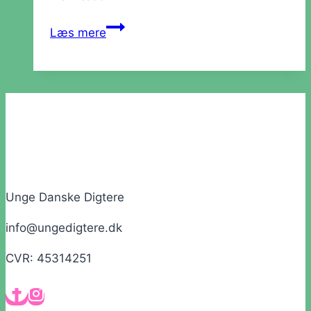
Værksted:
Læs mere
Læsning
Unge Danske Digtere
info@ungedigtere.dk
CVR: 45314251