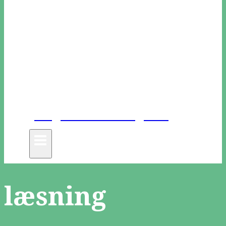
Unge Danske Digtere
læsning