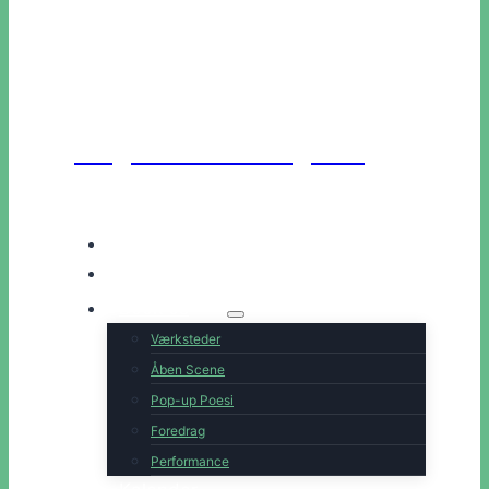
Unge Danske Digtere
Hjem
Artister
Book os
Værksteder
Åben Scene
Pop-up Poesi
Foredrag
Performance